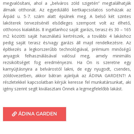
megvalósítani, ahol a „belváros zöld szigetén” megtalálhatják
álmaik otthonát. Az egyedülálló kertkapcsolatos sorházak az
Árpád u. 5-7. szám alatt épülnek meg. A belső két szintes
lakóterek tervezésénél elsődleges szempont volt az élhető,
otthonos kialakítás. 8 ingatlanhoz saját garázs, terasz és 30 – 165
m2 közötti saját használatú kertrészek, a további 4 lakáshoz
pedig saját terasz és/vagy garázs áll majd rendelkezésre. Az
építkezés a legkorszerűbb technológiával, prémium minőségű
anyagok felhasználásával valósul meg, amely minimális
rezsiköltséget fog eredményezni. Ha Ön is szeretne egy
karnyújtásnyira a belvárostól lakni, de egy nyugodt, csendes,
zöldövezetben, akkor bátran ajánljuk az ÁDINA GARDENT! A
részletekkel kapcsolatban kérjük keresse fel munkatársunkat, aki
igény szerint segít kiválasztani Önnek a legmegfelelőbb lakást.
ÁDINA GARDEN