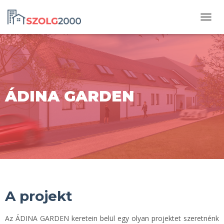
N
A
V
I
G
Á
C
ÁDINA GARDEN
I
Ó
Ö
S
S
Z
E
Z
Á
R
Á
A projekt
S
A
Az ÁDINA GARDEN keretein belül egy olyan projektet szeretnénk